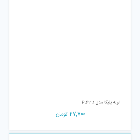
لوله پلیکا مدل P.63.1
27,700
تومان