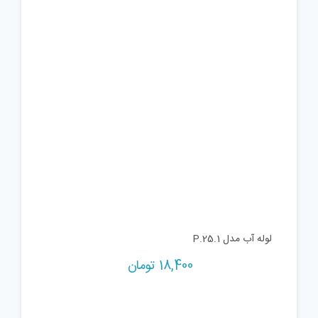
لوله آب مدل P.25.1
18,400
تومان