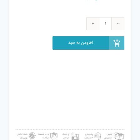
تبدیل
شیر
به
افزودن به سبد
علم
ظرفشویی
مدل
A-
31
عدد