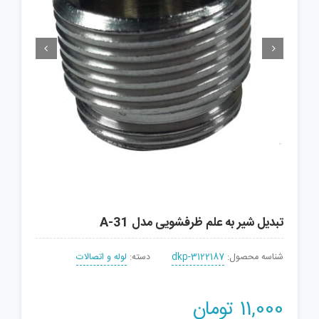


تبدیل شیر به علم ظرفشویی مدل A-31
شناسه محصول:
dkp-3122187
دسته:
لوله و اتصالات
11,000
تومان