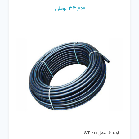
33,000
تومان
لوله 16 مدل ST-200