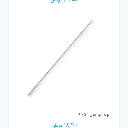
149,000
تومان
لوله آب مدل P.25.1
18,400
تومان