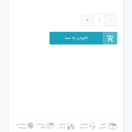
سیفون
روشویی
و
افزودن به سبد
ظرفشویی
کد
2001
N
عدد