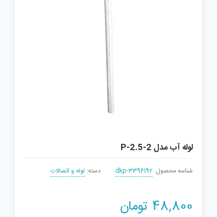
لوله آب مدل P-2.5-2
شناسه محصول:
dkp-3396192
دسته:
لوله و اتصالات
48,800
تومان