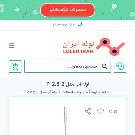
Ski
t
محصولات شگفت‌انگیز
conten
09153231597
لوله آب مدل P-2.5-2
خانه
/
فروشگاه
/
لوله و اتصالات
/
لوله آب مدل P-2.5-2