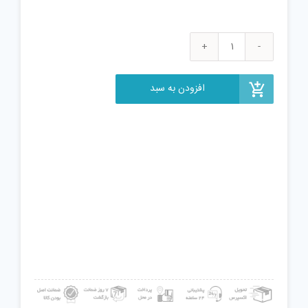
لوله
آب
مدل
افزودن به سبد
P-
2.5-
2
عدد