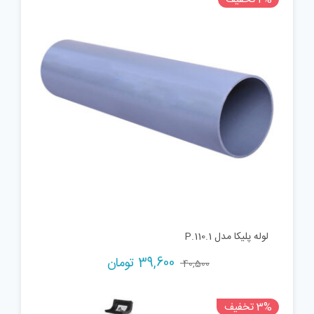
لوله پلیکا مدل P.110.1
39,600
تومان
40,500
3% تخفیف