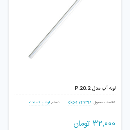
لوله آب مدل P.20.2
شناسه محصول:
dkp-4747318
دسته:
لوله و اتصالات
32,000
تومان