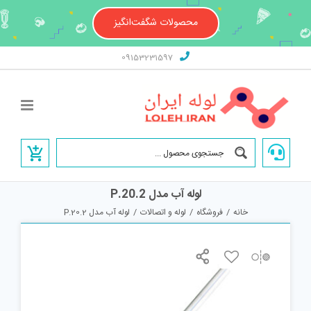
Ski
t
محصولات شگفت‌انگیز
conten
09153231597
لوله آب مدل P.20.2
خانه
/
فروشگاه
/
لوله و اتصالات
/
لوله آب مدل P.20.2