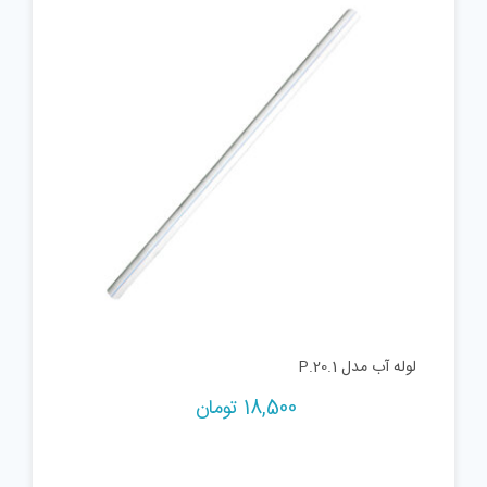
لوله آب مدل P.20.1
18,500
تومان