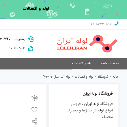
Ski
لوله و اتصالات
t
conten
09153231597
پشتیبانی: 09153231597
کلیک کنید!
صفحه نخست
لوله و اتصالات
خانه
/
فروشگاه
/
لوله و اتصالات
/
لوله آب مدل P-20-2
فروشگاه لوله ایران
فروشگاه
لوله ایران
، فروش
انواع
لوله
در سایزها و مصارف
مختلف