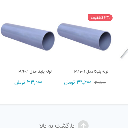
2% تخفیف
لوله پلیکا مدل P.110.1
لوله پلیکا مدل P.90.1
39,600
تومان
33,000
تومان
40,500
بازگشت به بالا