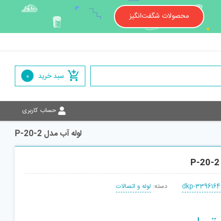
محصولات شگفت‌انگیز
سبد خرید
0
حساب کاربری
لوله آب مدل P-20-2
dkp-3396164
دسته:
لوله و اتصالات