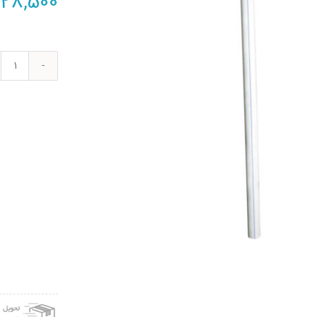
28,500
لوله
آب
مدل
P-
20-
2
عدد