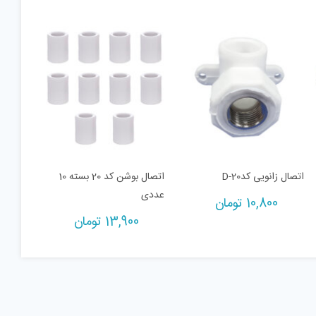
اتصال زانویی کدD-20
اتصال بوشن کد 20 بسته 10
عددی
10,800
تومان
13,900
تومان